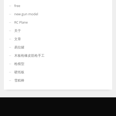
free
new gun model
RC Plane
关于
文章
易拉罐
木板枪橡皮筋枪手工
枪模型
硬纸板
雪糕棒