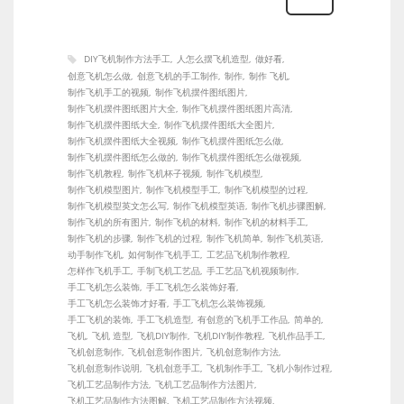
DIY飞机制作方法手工
人怎么摆飞机造型
做好看
创意飞机怎么做
创意飞机的手工制作
制作
制作 飞机
制作飞机手工的视频
制作飞机摆件图纸图片
制作飞机摆件图纸图片大全
制作飞机摆件图纸图片高清
制作飞机摆件图纸大全
制作飞机摆件图纸大全图片
制作飞机摆件图纸大全视频
制作飞机摆件图纸怎么做
制作飞机摆件图纸怎么做的
制作飞机摆件图纸怎么做视频
制作飞机教程
制作飞机杯子视频
制作飞机模型
制作飞机模型图片
制作飞机模型手工
制作飞机模型的过程
制作飞机模型英文怎么写
制作飞机模型英语
制作飞机步骤图解
制作飞机的所有图片
制作飞机的材料
制作飞机的材料手工
制作飞机的步骤
制作飞机的过程
制作飞机简单
制作飞机英语
动手制作飞机
如何制作飞机手工
工艺品飞机制作教程
怎样作飞机手工
手制飞机工艺品
手工艺品飞机视频制作
手工飞机怎么装饰
手工飞机怎么装饰好看
手工飞机怎么装饰才好看
手工飞机怎么装饰视频
手工飞机的装饰
手工飞机造型
有创意的飞机手工作品
简单的
飞机
飞机 造型
飞机DIY制作
飞机DIY制作教程
飞机作品手工
飞机创意制作
飞机创意制作图片
飞机创意制作方法
飞机创意制作说明
飞机创意手工
飞机制作手工
飞机小制作过程
飞机工艺品制作方法
飞机工艺品制作方法图片
飞机工艺品制作方法图解
飞机工艺品制作方法视频