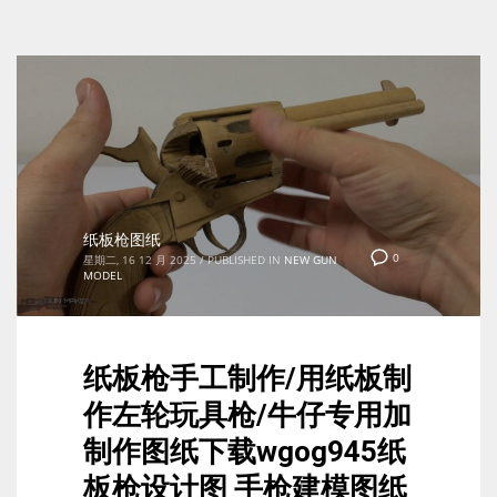
纸板枪图纸
0
星期二, 16 12 月 2025
/
PUBLISHED IN
NEW GUN
MODEL
纸板枪手工制作/用纸板制
作左轮玩具枪/牛仔专用加
制作图纸下载wgog945纸
板枪设计图 手枪建模图纸