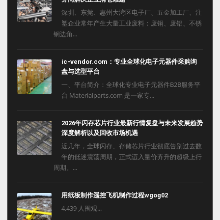
深圳、东莞、惠州大湾区电子厂、五金加工厂、注
塑企业常年产生大量工业废料：废铜、废铝、不锈
钢边角...
ic-vendor.com：专业全球化电子元器件采购询
盘与选型平台
一、平台简介：全球化专业电子元器件B2B服务平
台 Materialparts.com 是一家专...
2026年闪存芯片行业最新行情复盘与未来发展趋势
深度解析以及回收市场机遇
近几年，全球闪存、存储芯片行业彻底告别过去数
年的低迷震荡周期，正式迈入量价齐升的超级上行
周期。...
用纸板制作遥控飞机制作过程wgog02
4,439 人围观...