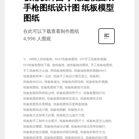
手枪图纸设计图 纸板模型
图纸
在此可以下载查看制作图纸
4,996 人围观
4种惊人的纸板枪
AK47纸板枪图纸
DIY手工纸板枪视频
DIY纸板枪图纸下载
做纸板枪
做纸板枪的图纸
手工纸板枪图纸
手工纸板枪怎么做
用纸板做枪图纸
纸板做枪教程视频AK47
纸板做枪简单一点的
纸板手工枪设计图百度云
纸板枪!
纸板枪WGOG
纸板枪做法
纸板枪内部结构
纸板枪制作视频
纸板枪图纸
纸板枪图纸下载
纸板枪图纸可发射
纸板枪图纸和拼装过程
纸板枪图纸带尺寸
纸板枪图纸打印
纸板枪图纸教程
纸板枪图纸教程百度云
纸板枪图纸文档
纸板枪图纸百度网盘
纸板枪图纸百度网盘链接
纸板枪图纸设计图
纸板枪图解
纸板枪大全
纸板枪大全简单又好看
纸板枪怎么做尺寸图
纸板枪手工制作大全图片
纸板枪教程图尺寸
纸板枪是怎么做的
纸板枪步骤图
纸板枪的做法步骤
纸板枪的做法简单的能打
纸板枪的做法视频
纸板枪的内部结构图
纸板枪的制作方法
纸板枪的原理
纸板枪的图纸
纸板枪的折法
纸板枪的设计图