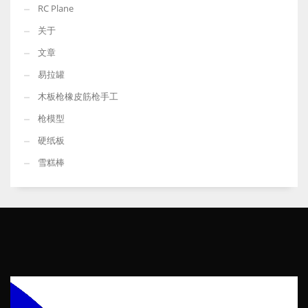
RC Plane
关于
文章
易拉罐
木板枪橡皮筋枪手工
枪模型
硬纸板
雪糕棒