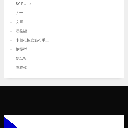
RC Plane
关于
文章
易拉罐
木板枪橡皮筋枪手工
枪模型
硬纸板
雪糕棒