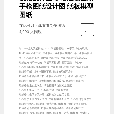
手枪图纸设计图 纸板模型
图纸
在此可以下载查看制作图纸
4,990 人围观
4种惊人的纸板枪
AK47纸板枪图纸
DIY手工纸板枪视频
DIY纸板枪图纸下载
做纸板枪
做纸板枪的图纸
手工纸板枪图纸
手工纸板枪怎么做
用纸板做枪图纸
纸板做枪教程视频AK47
纸板做枪简单一点的
纸板手工枪设计图百度云
纸板枪!
纸板枪WGOG
纸板枪做法
纸板枪内部结构
纸板枪制作视频
纸板枪图纸
纸板枪图纸下载
纸板枪图纸可发射
纸板枪图纸和拼装过程
纸板枪图纸带尺寸
纸板枪图纸打印
纸板枪图纸教程
纸板枪图纸教程百度云
纸板枪图纸文档
纸板枪图纸百度网盘
纸板枪图纸百度网盘链接
纸板枪图纸设计图
纸板枪图解
纸板枪大全
纸板枪大全简单又好看
纸板枪怎么做尺寸图
纸板枪手工制作大全图片
纸板枪教程图尺寸
纸板枪是怎么做的
纸板枪步骤图
纸板枪的做法步骤
纸板枪的做法简单的能打
纸板枪的做法视频
纸板枪的内部结构图
纸板枪的制作方法
纸板枪的原理
纸板枪的图纸
纸板枪的折法
纸板枪的设计图