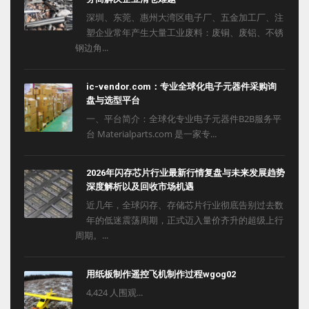
深圳、东莞、惠州大湾区电子厂、五金加工厂、注
塑企业常年产生大量工业废料：废铜、废铝、不锈
钢边角...
ic-vendor.com：专业全球化电子元器件采购询
盘与选型平台
一、平台简介：全球化专业电子元器件B2B服务平
台 Materialparts.com 是一家专...
2026年闪存芯片行业最新行情复盘与未来发展趋势
深度解析以及回收市场机遇
近几年，全球闪存、存储芯片行业彻底告别过去数
年的低迷震荡周期，正式迈入量价齐升的超级上行
周期。...
用纸板制作遥控飞机制作过程wgog02
4,424 人围观...