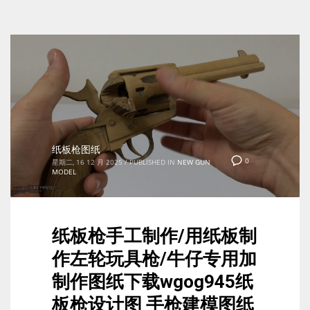
纸板枪图纸
0
星期二, 16 12 月 2025
/
PUBLISHED IN
NEW GUN
MODEL
纸板枪手工制作/用纸板制
作左轮玩具枪/牛仔专用加
制作图纸下载wgog945纸
板枪设计图 手枪建模图纸