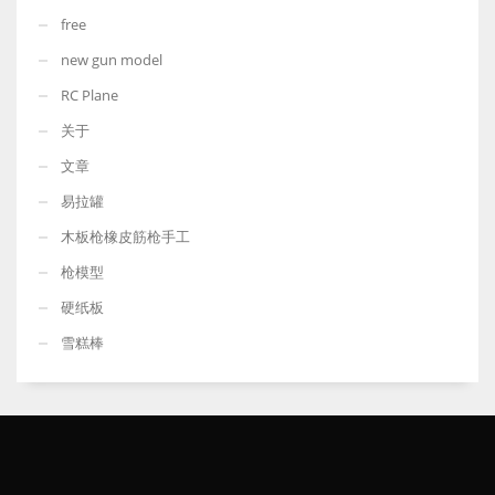
free
new gun model
RC Plane
关于
文章
易拉罐
木板枪橡皮筋枪手工
枪模型
硬纸板
雪糕棒