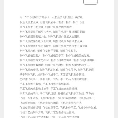
DIY飞机制作方法手工
人怎么摆飞机造型
做好看
创意飞机怎么做
创意飞机的手工制作
制作
制作 飞机
制作飞机手工的视频
制作飞机摆件图纸图片
制作飞机摆件图纸图片大全
制作飞机摆件图纸图片高清
制作飞机摆件图纸大全
制作飞机摆件图纸大全图片
制作飞机摆件图纸大全视频
制作飞机摆件图纸怎么做
制作飞机摆件图纸怎么做的
制作飞机摆件图纸怎么做视频
制作飞机教程
制作飞机杯子视频
制作飞机模型
制作飞机模型图片
制作飞机模型手工
制作飞机模型的过程
制作飞机模型英文怎么写
制作飞机模型英语
制作飞机步骤图解
制作飞机的所有图片
制作飞机的材料
制作飞机的材料手工
制作飞机的步骤
制作飞机的过程
制作飞机简单
制作飞机英语
动手制作飞机
如何制作飞机手工
工艺品飞机制作教程
怎样作飞机手工
手制飞机工艺品
手工艺品飞机视频制作
手工飞机怎么装饰
手工飞机怎么装饰好看
手工飞机怎么装饰才好看
手工飞机怎么装饰视频
手工飞机的装饰
手工飞机造型
有创意的飞机手工作品
简单的
飞机
飞机 造型
飞机DIY制作
飞机DIY制作教程
飞机作品手工
飞机创意制作
飞机创意制作图片
飞机创意制作方法
飞机创意制作说明
飞机创意手工
飞机制作手工
飞机小制作过程
飞机工艺品制作方法
飞机工艺品制作方法图片
飞机工艺品制作方法图解
飞机工艺品制作方法视频