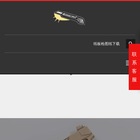
纸板枪图纸下载
联
系
客
服