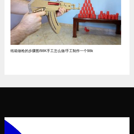
纸箱做枪的步骤图/98K手工怎么做/手工制作一个98k