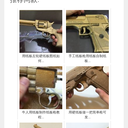
用纸板左轮硬纸板图纸如
手工纸板枪用纸板自制纸
何...
板...
关于
关于
牛人用纸板制作纸板枪教
用硬纸板做一把简单枪可
程...
发...
关于
关于