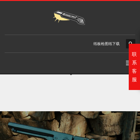
纸板枪图纸下载
联
系
客
服