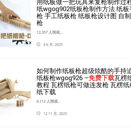
用纸板做一把玩具来复枪制作过程
纸wgog902纸板枪制作方法 纸
枪 手工纸板枪 纸板枪设计图 自
枪
12,357 人围观...
4 6 月, 2025
如何制作纸板枪超级炫酷的手持
纸板枪wgog926 –
免费下载
瓦楞
教程 瓦楞纸枪可做连发枪 瓦楞纸
纸下载
6,112 人围观...
12 11 月, 2025