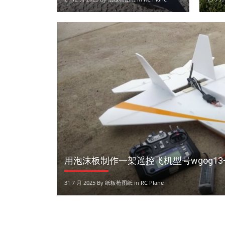
用泡沫板制作一架遥控飞机型号wgog1
31 7 月 2025 By 纸板枪图纸 in
RC Plane
橡皮筋木板枪手工图纸下载