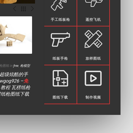
手工纸板枪
遥控飞机
Read more +
Read more +
纸板手枪
放样图纸
纸板枪图纸 in
free
,
枪模型
17 10 月, 2025 By 纸板枪图纸 in
free
,
RC
15 9 月, 2025
Plane
超级炫酷的手
3D打印遥
3D打印单翼遥控飞机rc plane型
og926 –
免
程及试飞w
号wgog16+3D模型文件下载
 教程 瓦楞纸枪
3d打印文
楞纸枪图纸下载
图纸下载
制作视频