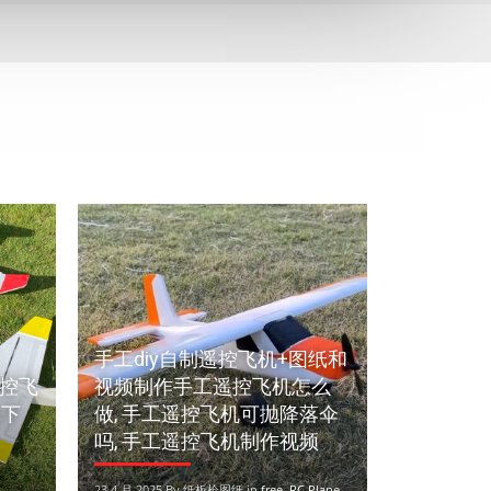
手工diy自制遥控飞机+图纸和
控飞
视频制作手工遥控飞机怎么
纸下
做, 手工遥控飞机可抛降落伞
吗, 手工遥控飞机制作视频
23 4 月 2025 By 纸板枪图纸 in
free
,
RC Plane