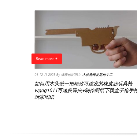
Read more +
01 12 月 2025
By 纸板枪图纸
in
木板枪橡皮筋枪手工
如何用木头做一把精致可连发的橡皮筋玩具枪
wgog1011可速换弹夹+制作图纸下载盒子枪手
玩家图纸