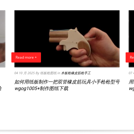
Read more +
Re
04 10 月 2025
By 纸板枪图纸
in
木板枪橡皮筋枪手工
07 
如何用纸板制作一把双管橡皮筋玩具小手枪枪型号
用
枪
wgog1005+制作图纸下载
w