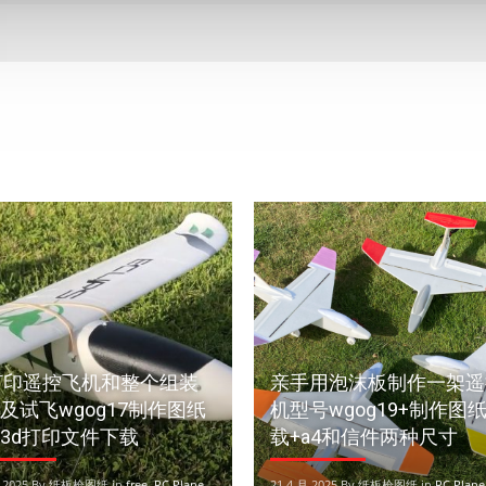
打印遥控飞机和整个组装
亲手用泡沫板制作一架遥
及试飞wgog17制作图纸
机型号wgog19+制作图
3d打印文件下载
载+a4和信件两种尺寸
月 2025 By 纸板枪图纸 in
free
,
RC Plane
21 4 月 2025 By 纸板枪图纸 in
RC Plane