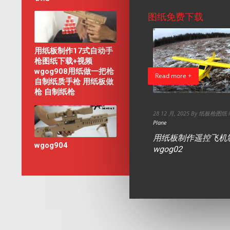
图纸免费下载
用纸板制作17式自动手
枪图纸下载+视频
wgog908用纸做一把枪
Read more +
Read more +
自制纸质手枪 用纸板做
枪 自制纸枪
9 6 月, 2025 By 纸板枪图纸 in
free
,
硬纸板
28 12 月, 2025 By 纸板枪图纸 
Plane
摆件，
如何用硬纸板制作大嘴怪纸板
用纸板制作遥控飞机
玩具陷阱玩具wgog107+制作图
wgog904
wgog02
纸-纸板手工制作