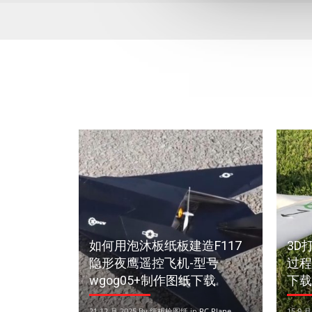
如何用泡沐板纸板建造F117
3D
隐形夜鹰遥控飞机-型号
过程
wgog05+制作图纸下载
下载
21 12 月 2025 By 纸板枪图纸 in
RC Plane
15 9 