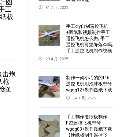
+图
31 7 月, 2025
板手工
制纸板
手工diy自制遥控飞机
+图纸和视频制作手工
遥控飞机怎么做, 手工
遥控飞机可抛降落伞吗,
手工遥控飞机制作视频
23 4 月, 2025
迫击炮
制作一架小巧的的f16
纸枪
遥控飞机用泡沫板型号
枪图
wgog12+制作图纸下载
24 1 月, 2025
手工制作硬纸板制作
F22遥控飞机型号
wgog03+制作图纸下载
【硬纸板制作遥控飞