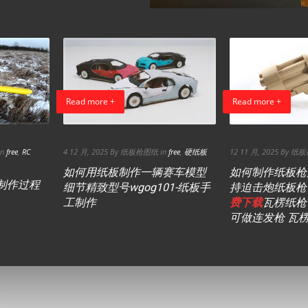
Read more +
Read more +
in
free
,
RC
4 12 月, 2025 By 纸板枪图纸 in
free
,
硬纸板
12 11 月, 2025 By 
如何用纸板制作一辆赛车模型
如何制作纸板枪
制作过程
细节精致型号wgog101-纸板手
持迫击炮纸板枪wg
工制作
费下载
瓦楞纸枪
可做连发枪 瓦