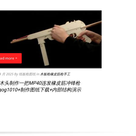
ad more +
4 月 2025
By 纸板枪图纸
in
木板枪橡皮筋枪手工
木头制作一把MP40连发橡皮筋冲锋枪
gog1010+制作图纸下载+内部结构演示